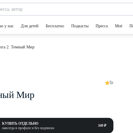
ко у нас
Для детей
Бесплатно
Подкасты
Пресса
Моё
П
ига 2. Темный Мир
5
мный Мир
КУПИТЬ ОТДЕЛЬНО
349 ₽
навсегда в профиле и без подписки