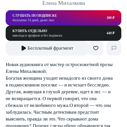
Елена Михалкова
СЛУШАТЬ ПО ПОДПИСКЕ
399 ₽
бесплатно 14 дней, далее /мес
КУПИТЬ ОТДЕЛЬНО
449 ₽
навсегда в профиле и без подписки
Бесплатный фрагмент
Новая аудиокнига от мастер остросюжетной прозы
Елены Михалковой.
Богатая женщина уходит ненадолго из своего дома
в подмосковном поселке — и исчезает бесследно.
Другая, живущая в глухой деревне, идет в лес — и
не возвращается. О первой говорят, что она
сбежала от нелюбимого мужа.О второй — что она
заблудилась. Частным детективам предстоит
выяснить, правда ли это. Что скрывают дома
пропавших? Почему следы обеих обрываются так