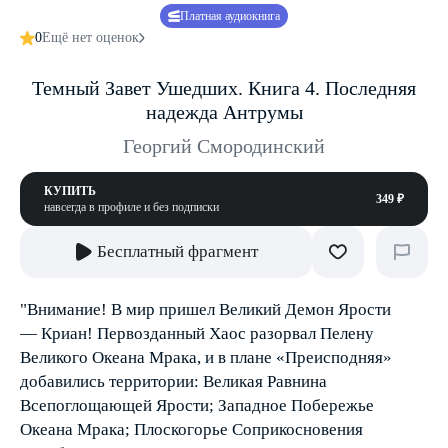
Платная аудиокнига
0
Ещё нет оценок
Темный Завет Ушедших. Книга 4. Последняя
надежда Антрумы
Георгий Смородинский
КУПИТЬ
349 ₽
навсегда в профиле и без подписки
Бесплатный фрагмент
"Внимание! В мир пришел Великий Демон Ярости
— Криан! Первозданный Хаос разорвал Пелену
Великого Океана Мрака, и в плане «Преисподняя»
добавились территории: Великая Равнина
Всепоглощающей Ярости; Западное Побережье
Океана Мрака; Плоскогорье Соприкосновения