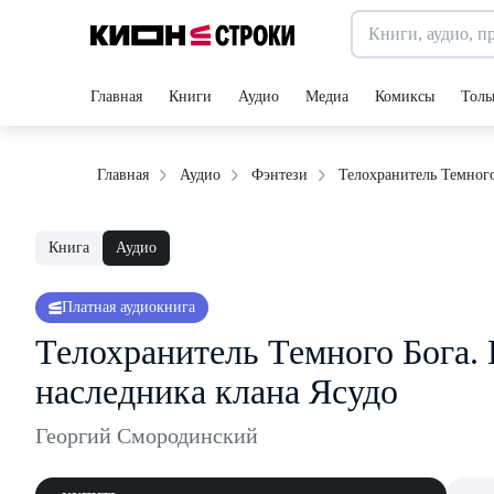
Главная
Книги
Аудио
Медиа
Комиксы
Толь
Телохранитель Темного
Главная
Аудио
Фэнтези
Книга
Аудио
Платная аудиокнига
Телохранитель Темного Бога. 
наследника клана Ясудо
Георгий Смородинский