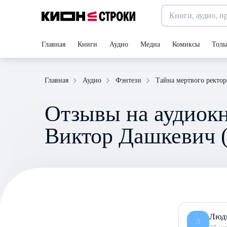
Главная
Книги
Аудио
Медиа
Комиксы
Толь
Главная
Аудио
Фэнтези
Тайна мертвого ректор
Отзывы на аудиокн
Виктор Дашкевич (
Люд
Л