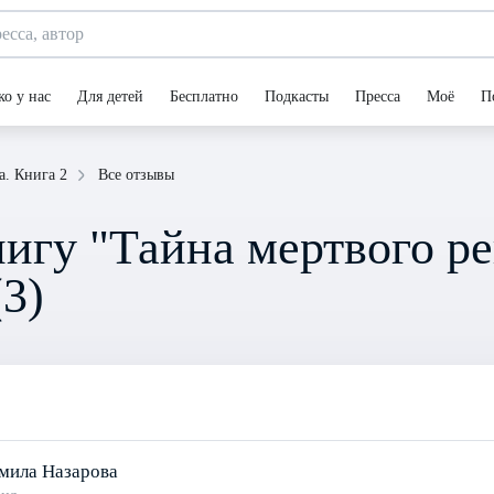
ко у нас
Для детей
Бесплатно
Подкасты
Пресса
Моё
П
Все отзывы
а. Книга 2
игу "Тайна мертвого рек
3)
мила Назарова