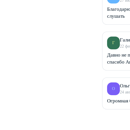
27 и
Благодарю
слушать
Гали
Г
22 фе
Давно не 
спасибо А
Ольг
О
24 ав
Огромная б