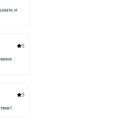
ушать и
5
омное
5
твие!