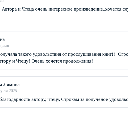
юня
 Автора и Чтеца очень интересное произведение.,хочется сл
на
враля
получала такого удовольствия от прослушивания книг!!! Огр
втору и Чтецу! Очень хочется продолжения!
а Лямина
густа 2025
лагодарность автору, чтецу, Строкам за полученое удовольс