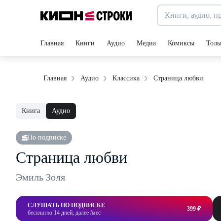
Главная
Книги
Аудио
Медиа
Комиксы
Толь
Страница любви
Главная
Аудио
Классика
Книга
Аудио
По подписке
Страница любви
Эмиль Золя
СЛУШАТЬ ПО ПОДПИСКЕ
399 ₽
бесплатно 14 дней, далее /мес