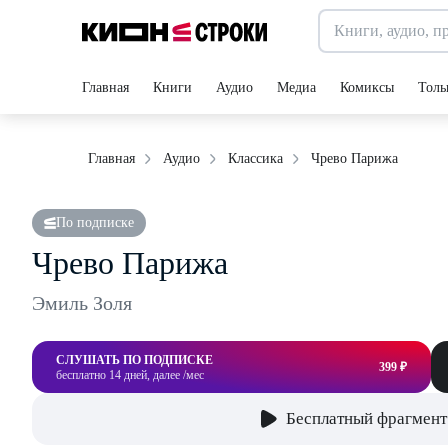
Главная
Книги
Аудио
Медиа
Комиксы
Толь
Чрево Парижа
Главная
Аудио
Классика
По подписке
Чрево Парижа
Эмиль Золя
СЛУШАТЬ ПО ПОДПИСКЕ
399 ₽
бесплатно 14 дней, далее /мес
Бесплатный фрагмент