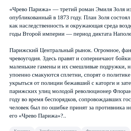
«Чрево Парижа» — третий роман Эмиля Золя и
опубликованный в 1873 году. План Золя состоял 
как наследственность и окружающая среда возд
годы Второй империи — период диктата Наполео
Парижский Центральный рынок. Огромное, фант
чревоугодия. Здесь правят и соперничают бойк
маленькие гамены и их смешливые подружки, н
упоенно смакуются сплетни, спорят о политике 
укрыться от полиции бежавший с каторги и зат
парижских улиц молодой революционер Флоран,
году во время беспорядков, сопровождавших гос
человек был по ошибке принят за противника н
его «Чрево Парижа»?..