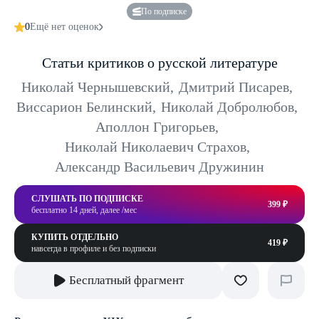
По подписке
0
Ещё нет оценок
Статьи критиков о русской литературе
Николай Чернышевский
,
Дмитрий Писарев
,
Виссарион Белинский
,
Николай Добролюбов
,
Аполлон Григорьев
,
Николай Николаевич Страхов
,
Александр Васильевич Дружинин
СЛУШАТЬ ПО ПОДПИСКЕ
399 ₽
бесплатно 14 дней, далее /мес
КУПИТЬ ОТДЕЛЬНО
419 ₽
навсегда в профиле и без подписки
Бесплатный фрагмент