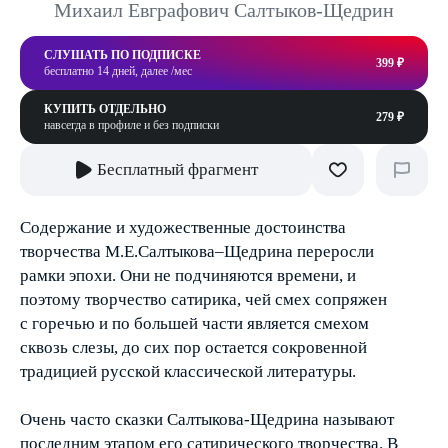
Михаил Евграфович Салтыков-Щедрин
СЛУШАТЬ ПО ПОДПИСКЕ
399 ₽
бесплатно 14 дней, далее /мес
КУПИТЬ ОТДЕЛЬНО
279 ₽
навсегда в профиле и без подписки
Бесплатный фрагмент
Содержание и художественные достоинства
творчества М.Е.Салтыкова–Щедрина переросли
рамки эпохи. Они не подчиняются времени, и
поэтому творчество сатирика, чей смех сопряжен
с горечью и по большей части является смехом
сквозь слезы, до сих пор остается сокровенной
традицией русской классической литературы.
Очень часто сказки Салтыкова-Щедрина называют
последним этапом его сатирического творчества. В