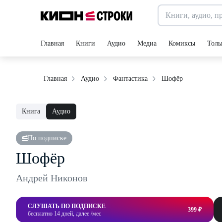
Главная
Книги
Аудио
Медиа
Комиксы
Толь
Шофёр
Главная
Аудио
Фантастика
Книга
Аудио
По подписке
Шофёр
Андрей Никонов
СЛУШАТЬ ПО ПОДПИСКЕ
399 ₽
бесплатно 14 дней, далее /мес