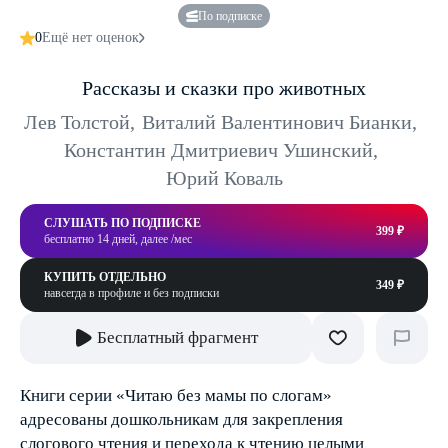
По подписке
0
Ещё нет оценок
Рассказы и сказки про животных
Лев Толстой
,
Виталий Валентинович Бианки
,
Константин Дмитриевич Ушинский
,
Юрий Коваль
СЛУШАТЬ ПО ПОДПИСКЕ
399 ₽
бесплатно 14 дней, далее /мес
КУПИТЬ ОТДЕЛЬНО
349 ₽
навсегда в профиле и без подписки
Бесплатный фрагмент
Книги серии «Читаю без мамы по слогам»
адресованы дошкольникам для закрепления
слогового чтения и перехода к чтению целыми