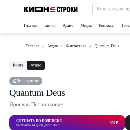
Главная
Книги
Аудио
Медиа
Комиксы
Толь
Quantum Deus
Главная
Аудио
Фантастика
Книга
Аудио
По подписке
Quantum Deus
Ярослав Петричкович
СЛУШАТЬ ПО ПОДПИСКЕ
399 ₽
бесплатно 14 дней, далее /мес