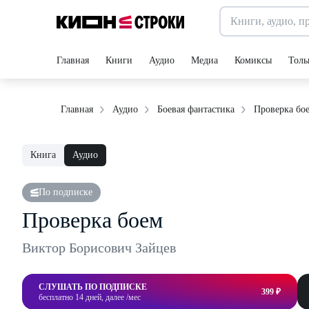
Главная
Книги
Аудио
Медиа
Комиксы
Толь
Проверка бо
Главная
Аудио
Боевая фантастика
Книга
Аудио
По подписке
Проверка боем
Виктор Борисович Зайцев
СЛУШАТЬ ПО ПОДПИСКЕ
399 ₽
бесплатно 14 дней, далее /мес