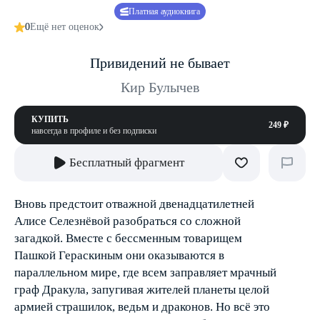
Платная аудиокнига
0
Ещё нет оценок
Привидений не бывает
Кир Булычев
КУПИТЬ
249 ₽
навсегда в профиле и без подписки
Бесплатный фрагмент
Вновь предстоит отважной двенадцатилетней
Алисе Селезнёвой разобраться со сложной
загадкой. Вместе с бессменным товарищем
Пашкой Гераскиным они оказываются в
параллельном мире, где всем заправляет мрачный
граф Дракула, запугивая жителей планеты целой
армией страшилок, ведьм и драконов. Но всё это