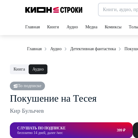
Главная
Книги
Аудио
Медиа
Комиксы
Толь
Покуше
Главная
Аудио
Детективная фантастика
Книга
Аудио
По подписке
Покушение на Тесея
Кир Булычев
СЛУШАТЬ ПО ПОДПИСКЕ
399 ₽
бесплатно 14 дней, далее /мес