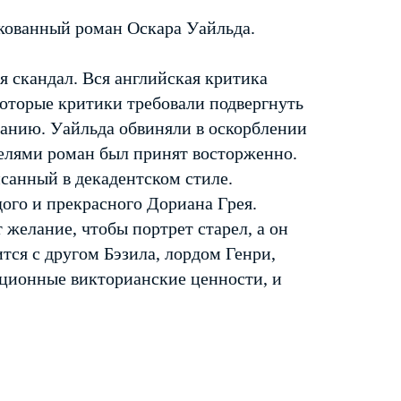
кованный роман Оскара Уайльда.
я скандал. Вся английская критика
которые критики требовали подвергнуть
азанию. Уайльда обвиняли в оскорблении
елями роман был принят восторженно.
санный в декадентском стиле.
ого и прекрасного Дориана Грея.
желание, чтобы портрет старел, а он
тся с другом Бэзила, лордом Генри,
ционные викторианские ценности, и