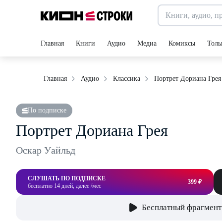
Главная
Книги
Аудио
Медиа
Комиксы
Толь
Портрет Дориана Грея
Главная
Аудио
Классика
По подписке
Портрет Дориана Грея
Оскар Уайльд
СЛУШАТЬ ПО ПОДПИСКЕ
399 ₽
бесплатно 14 дней, далее /мес
Бесплатный фрагмент