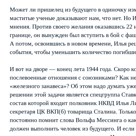
Может ли пришелец из будущего в одиночку из
маститые ученые доказывают нам, что нет. Но И
мнения. Против своего желания оказавшись 22 
границе, он вынужден был вступить в бой с фаш
А потом, освоившись в новом времени, Илья ре
события, чтобы уменьшить количество погибших 
И вот на дворе — конец лета 1944 года. Скоро к
послевоенные отношения с союзниками? Как не
«железного занавеса»? Об этом надо думать уже
решении этой задачи является спецгруппа Став
состав которой входит полковник НКВД Илья Л
секретаря ЦК ВКП(б) товарища Сталина. Тольк
постоянно помнит слова Вольфа Мессинга о ка
должен выполнить человек из будущего. И если 