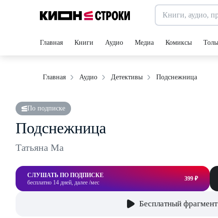
Главная
Книги
Аудио
Медиа
Комиксы
Толь
Подснежница
Главная
Аудио
Детективы
По подписке
Подснежница
Татьяна Ма
СЛУШАТЬ ПО ПОДПИСКЕ
399 ₽
бесплатно 14 дней, далее /мес
Бесплатный фрагмент