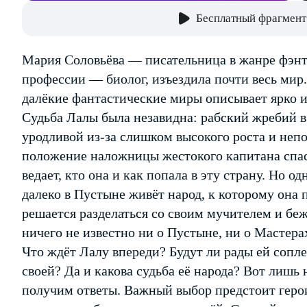
Бесплатный фрагмент
Мария Соловьёва — писательница в жанре фэнте
профессии — биолог, изъездила почти весь мир.
далёкие фантастические миры описывает ярко и
Судьба Лалы была незавидна: рабский жребий в 
уродливой из-за слишком высокого роста и неп
положение наложницы жестокого капитана спаса
ведает, кто она и как попала в эту страну. Но о
далеко в Пустыне живёт народ, к которому она
решается разделаться со своим мучителем и беж
ничего не известно ни о Пустыне, ни о Мастера
Что ждёт Лалу впереди? Будут ли рады ей сопле
своей? Да и какова судьба её народа? Вот лишь
получим ответы. Важный выбор предстоит геро