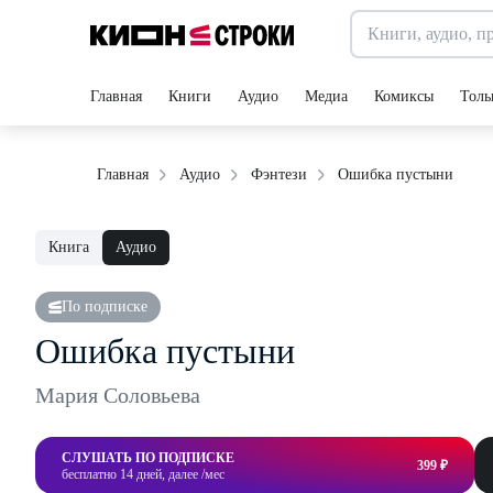
Главная
Книги
Аудио
Медиа
Комиксы
Толь
Ошибка пустыни
Главная
Аудио
Фэнтези
Книга
Аудио
По подписке
Ошибка пустыни
Мария Соловьева
СЛУШАТЬ ПО ПОДПИСКЕ
399 ₽
бесплатно 14 дней, далее /мес