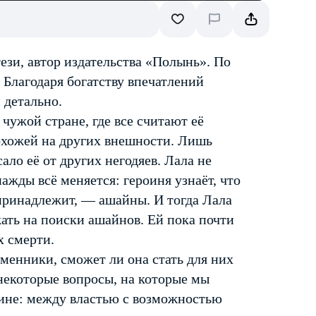
зи, автор издательства «Полынь». По
 Благодаря богатству впечатлений
 детально.
чужой стране, где все считают её
охожей на других внешности. Лишь
ло её от других негодяев. Лала не
днажды всё меняется: героиня узнаёт, что
 принадлежит, — ашайны. И тогда Лала
ать на поиски ашайнов. Ей пока почти
х смерти.
менники, сможет ли она стать для них
 некоторые вопросы, на которые мы
ине: между властью с возможностью