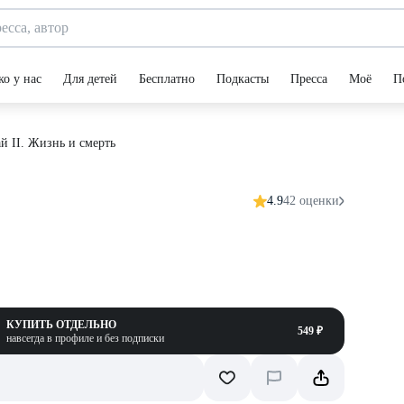
ко у нас
Для детей
Бесплатно
Подкасты
Пресса
Моё
П
й II. Жизнь и смерть
4.9
42 оценки
КУПИТЬ ОТДЕЛЬНО
549 ₽
навсегда в профиле и без подписки