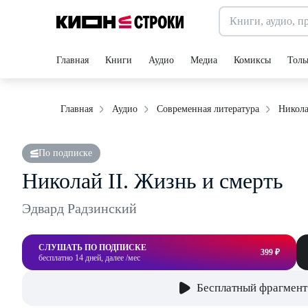
Главная
Книги
Аудио
Медиа
Комиксы
Толь
Никола
Главная
Аудио
Современная литература
По подписке
Николай II. Жизнь и смерть
Эдвард Радзинский
СЛУШАТЬ ПО ПОДПИСКЕ
399 ₽
бесплатно 14 дней, далее /мес
Бесплатный фрагмент