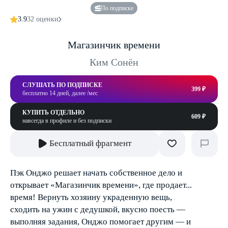
По подписке
3.9
32 оценки
Магазинчик времени
Ким Сонён
СЛУШАТЬ ПО ПОДПИСКЕ
399 ₽
бесплатно 14 дней, далее /мес
КУПИТЬ ОТДЕЛЬНО
609 ₽
навсегда в профиле и без подписки
Бесплатный фрагмент
Пэк Онджо решает начать собственное дело и
открывает «Магазинчик времени», где продает...
время! Вернуть хозяину украденную вещь,
сходить на ужин с дедушкой, вкусно поесть —
выполняя задания, Онджо помогает другим — и