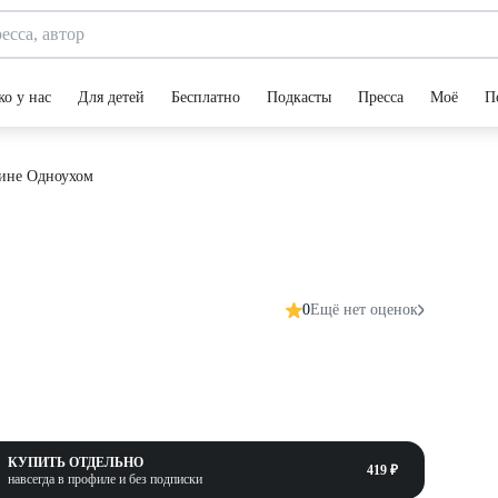
ко у нас
Для детей
Бесплатно
Подкасты
Пресса
Моё
П
кине Одноухом
0
Ещё нет оценок
КУПИТЬ ОТДЕЛЬНО
419 ₽
навсегда в профиле и без подписки