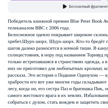
Бесплатный фрагмент
Победитель книжной премии Blue Peter Book Aw
телеканалом BBC с 2006 года.
Белоснежное одеяло покрывает широкие склоны
хребет.Шурх-шорх. Шурх-шорх. Кто-то бредёт п
шагов далеко разносится в ночной тиши. В кан
солнцестояния, в нору под названием Торнвуд п
только истрепавшаяся в странствиях одежда, а в
них он приготовил для любопытных крольчат, к
рассказа. Это история о Подкине Одноухом — к
храбрости его вот уже многие годы складывают
лесу, когда он, его сестра Паз и братишка Пик, 
самого жестокого врага в их землях. Избалова
собраться с духом, стать вождем и защитить сво