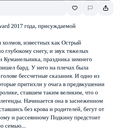
ard 2017 года, присуждаемой
 холмов, известных как Острый
о глубокому снегу, и звук тяжелых
ун Куманельника, праздника зимнего
ришел бард. У него на плечах была
 голове бессчетные сказания. И одно из
оторые притихли у очага в предвкушении
ролике, ставшем таким великим, что о
 легенды. Начинается она в заснеженном
оставшись без крова и родителей, бегут от
нному и рассеянному Подкину предстоит
ю семью...