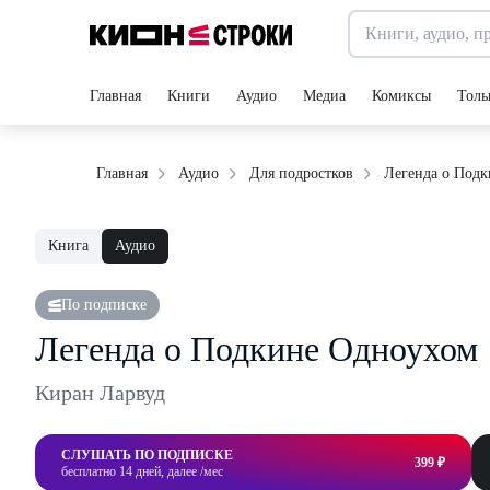
Главная
Книги
Аудио
Медиа
Комиксы
Толь
Легенда о Под
Главная
Аудио
Для подростков
Книга
Аудио
По подписке
Легенда о Подкине Одноухом
Киран Ларвуд
СЛУШАТЬ ПО ПОДПИСКЕ
399 ₽
бесплатно 14 дней, далее /мес