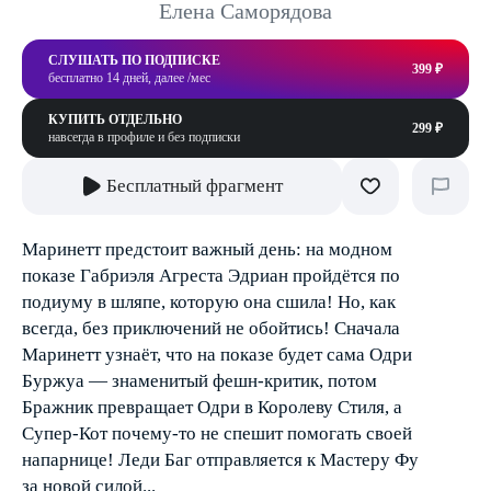
Елена Саморядова
СЛУШАТЬ ПО ПОДПИСКЕ
399 ₽
бесплатно 14 дней, далее /мес
КУПИТЬ ОТДЕЛЬНО
299 ₽
навсегда в профиле и без подписки
Бесплатный фрагмент
Маринетт предстоит важный день: на модном
показе Габриэля Агреста Эдриан пройдётся по
подиуму в шляпе, которую она сшила! Но, как
всегда, без приключений не обойтись! Сначала
Маринетт узнаёт, что на показе будет сама Одри
Буржуа — знаменитый фешн-критик, потом
Бражник превращает Одри в Королеву Стиля, а
Супер-Кот почему-то не спешит помогать своей
напарнице! Леди Баг отправляется к Мастеру Фу
за новой силой...