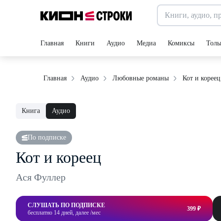
Главная
Книги
Аудио
Медиа
Комиксы
Толь
Кот и кореец
Главная
Аудио
Любовные романы
Книга
Аудио
По подписке
Кот и кореец
Ася Фуллер
СЛУШАТЬ ПО ПОДПИСКЕ
399 ₽
бесплатно 14 дней, далее /мес