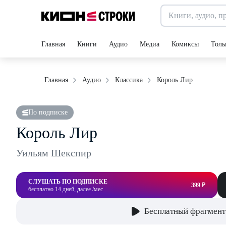
Главная
Книги
Аудио
Медиа
Комиксы
Толь
Король Лир
Главная
Аудио
Классика
По подписке
Король Лир
Уильям Шекспир
СЛУШАТЬ ПО ПОДПИСКЕ
399 ₽
бесплатно 14 дней, далее /мес
Бесплатный фрагмент