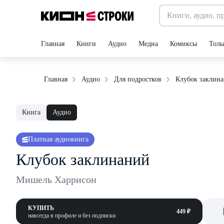
Главная
Книги
Аудио
Медиа
Комиксы
Толь
Клубок заклин
Главная
Аудио
Для подростков
Книга
Аудио
Платная аудиокнига
Клубок заклинаний
Мишель Харрисон
КУПИТЬ
449 ₽
навсегда в профиле и без подписки