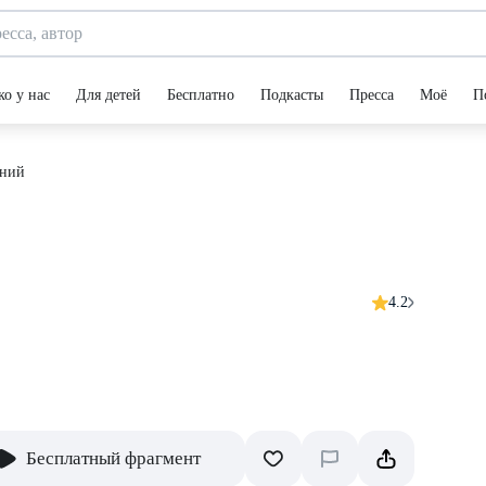
ко у нас
Для детей
Бесплатно
Подкасты
Пресса
Моё
П
аний
4.2
Бесплатный фрагмент