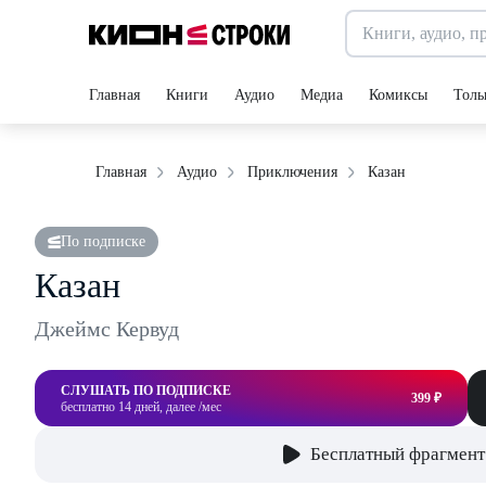
Главная
Книги
Аудио
Медиа
Комиксы
Толь
Казан
Главная
Аудио
Приключения
По подписке
Казан
Джеймс Кервуд
СЛУШАТЬ ПО ПОДПИСКЕ
399 ₽
бесплатно 14 дней, далее /мес
Бесплатный фрагмент