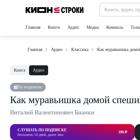
Главная
Книги
Аудио
Медиа
Комиксы
Толь
Как муравьишка домо
Главная
Аудио
Классика
Книга
Аудио
По подписке
Как муравьишка домой спеши
Виталий Валентинович Бианки
СЛУШАТЬ ПО ПОДПИСКЕ
399 ₽
бесплатно 14 дней, далее /мес