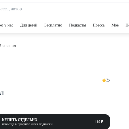
ко у нас
Для детей
Бесплатно
Подкасты
Пресса
Моё
П
й спешил
3
л
КУПИТЬ ОТДЕЛЬНО
119 ₽
навсегда в профиле и без подписки