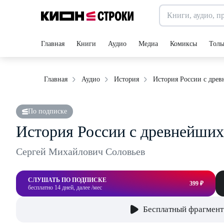
Главная
Книги
Аудио
Медиа
Комиксы
Толь
История России с древ
Главная
Аудио
История
По подписке
История России с древнейших
Сергей Михайлович Соловьев
СЛУШАТЬ ПО ПОДПИСКЕ
399 ₽
бесплатно 14 дней, далее /мес
Бесплатный фрагмент