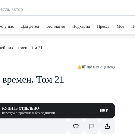
ко у нас
Для детей
Бесплатно
Подкасты
Пресса
Моё
П
нейших времен. Том 21
0
Ещё нет оценок
 времен. Том 21
КУПИТЬ ОТДЕЛЬНО
199 ₽
навсегда в профиле и без подписки