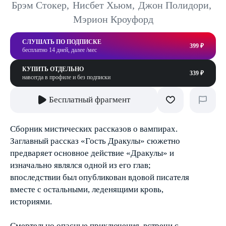
Брэм Стокер
,
Нисбет Хьюм
,
Джон Полидори
,
Мэрион Кроуфорд
СЛУШАТЬ ПО ПОДПИСКЕ
399 ₽
бесплатно 14 дней, далее /мес
КУПИТЬ ОТДЕЛЬНО
339 ₽
навсегда в профиле и без подписки
Бесплатный фрагмент
Сборник мистических рассказов о вампирах.
Заглавный рассказ «Гость Дракулы» сюжетно
предваряет основное действие «Дракулы» и
изначально являлся одной из его глав;
впоследствии был опубликован вдовой писателя
вместе с остальными, леденящими кровь,
историями.
Смертельно опасные приключения, встречи с