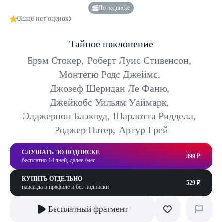
По подписке
0
Ещё нет оценок
Тайное поклонение
Брэм Стокер
,
Роберт Луис Стивенсон
,
Монтегю Родс Джеймс
,
Джозеф Шеридан Ле Фаню
,
Джейкобс Уильям Уаймарк
,
Элджернон Блэквуд
,
Шарлотта Ридделл
,
Роджер Патер
,
Артур Грей
СЛУШАТЬ ПО ПОДПИСКЕ
399 ₽
бесплатно 14 дней, далее /мес
КУПИТЬ ОТДЕЛЬНО
529 ₽
навсегда в профиле и без подписки
Бесплатный фрагмент