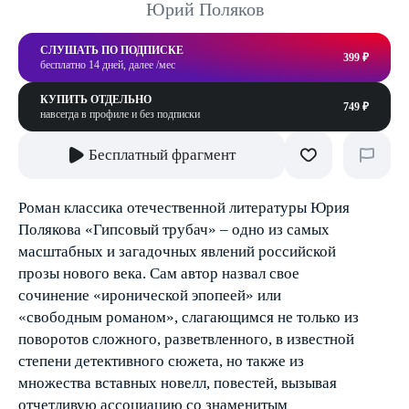
Юрий Поляков
СЛУШАТЬ ПО ПОДПИСКЕ
399 ₽
бесплатно 14 дней, далее /мес
КУПИТЬ ОТДЕЛЬНО
749 ₽
навсегда в профиле и без подписки
Бесплатный фрагмент
Роман классика отечественной литературы Юрия
Полякова «Гипсовый трубач» – одно из самых
масштабных и загадочных явлений российской
прозы нового века. Сам автор назвал свое
сочинение «иронической эпопеей» или
«свободным романом», слагающимся не только из
поворотов сложного, разветвленного, в известной
степени детективного сюжета, но также из
множества вставных новелл, повестей, вызывая
отчетливую ассоциацию со знаменитым