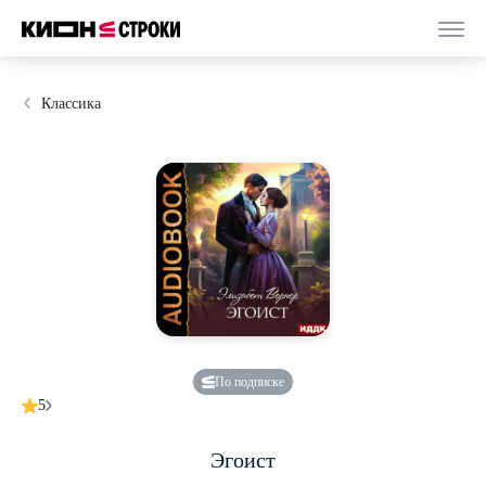
Классика
По подписке
5
Эгоист