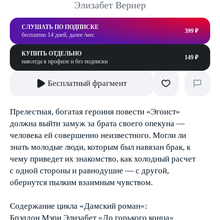
Элизабет Вернер
СЛУШАТЬ ПО ПОДПИСКЕ
399 ₽
бесплатно 14 дней, далее /мес
КУПИТЬ ОТДЕЛЬНО
149 ₽
навсегда в профиле и без подписки
Бесплатный фрагмент
Прелестная, богатая героиня повести «Эгоист»
должна выйти замуж за брата своего опекуна —
человека ей совершенно неизвестного. Могли ли
знать молодые люди, которым был навязан брак, к
чему приведет их знакомство, как холодный расчет
с одной стороны и равнодушие — с другой,
обернутся пылким взаимным чувством.
Содержание цикла «Дамский роман»:
Брэддон Мэри Элизабет «До горького конца»