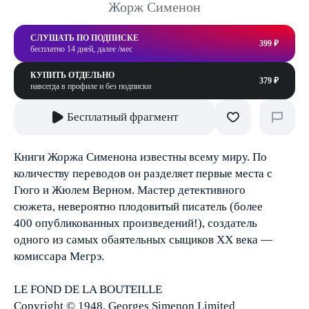
Жорж Сименон
СЛУШАТЬ ПО ПОДПИСКЕ
399 ₽
бесплатно 14 дней, далее /мес
КУПИТЬ ОТДЕЛЬНО
379 ₽
навсегда в профиле и без подписки
Бесплатный фрагмент
Книги Жоржа Сименона известны всему миру. По
количеству переводов он разделяет первые места с
Гюго и Жюлем Верном. Мастер детективного
сюжета, невероятно плодовитый писатель (более
400 опубликованных произведений!), создатель
одного из самых обаятельных сыщиков ХХ века —
комиссара Мегрэ.
LE FOND DE LA BOUTEILLE
Copyright © 1948, Georges Simenon Limited