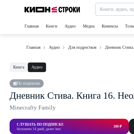
Главная
Книги
Аудио
Медиа
Комиксы
Толь
Дневник Стива.
Главная
Аудио
Для подростков
Книга
Аудио
По подписке
Дневник Стива. Книга 16. Не
Minecrafty Family
СЛУШАТЬ ПО ПОДПИСКЕ
399 ₽
бесплатно 14 дней, далее /мес