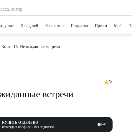
ко у нас
Для детей
Бесплатно
Подкасты
Пресса
Моё
П
 Книга 16. Неожиданные встречи
5
ожиданные встречи
КУПИТЬ ОТДЕЛЬНО
409 ₽
навсегда в профиле и без подписки