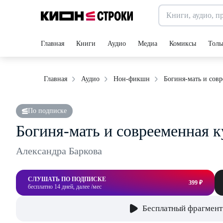
Главная
Книги
Аудио
Медиа
Комиксы
Толь
Богиня-мать и совр
Главная
Аудио
Нон-фикшн
По подписке
Богиня-мать и соврееменная к
Александра Баркова
СЛУШАТЬ ПО ПОДПИСКЕ
399 ₽
бесплатно 14 дней, далее /мес
Бесплатный фрагмент