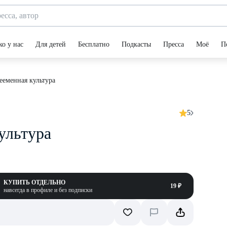
ко у нас
Для детей
Бесплатно
Подкасты
Пресса
Моё
П
ееменная культура
5
ультура
КУПИТЬ ОТДЕЛЬНО
19 ₽
навсегда в профиле и без подписки