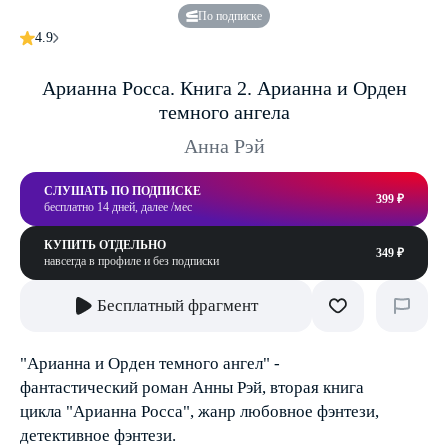
По подписке
4.9
Арианна Росса. Книга 2. Арианна и Орден
темного ангела
Анна Рэй
СЛУШАТЬ ПО ПОДПИСКЕ
399 ₽
бесплатно 14 дней, далее /мес
КУПИТЬ ОТДЕЛЬНО
349 ₽
навсегда в профиле и без подписки
Бесплатный фрагмент
"Арианна и Орден темного ангел" -
фантастический роман Анны Рэй, вторая книга
цикла "Арианна Росса", жанр любовное фэнтези,
детективное фэнтези.