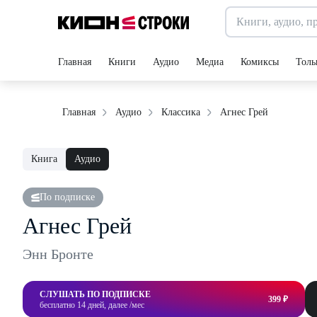
Главная
Книги
Аудио
Медиа
Комиксы
Толь
Агнес Грей
Главная
Аудио
Классика
Книга
Аудио
По подписке
Агнес Грей
Энн Бронте
СЛУШАТЬ ПО ПОДПИСКЕ
399 ₽
бесплатно 14 дней, далее /мес