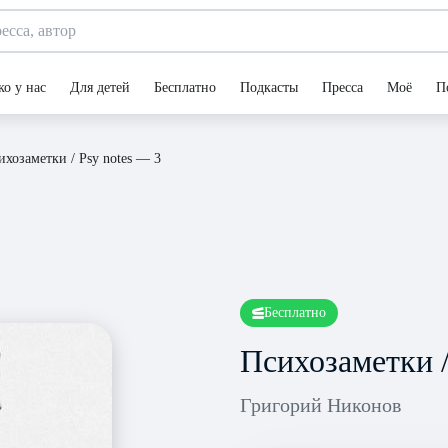
ко у нас
Для детей
Бесплатно
Подкасты
Пресса
Моё
П
ихозаметки / Psy notes — 3
Бесплатно
Психозаметки /
Григорий Никонов