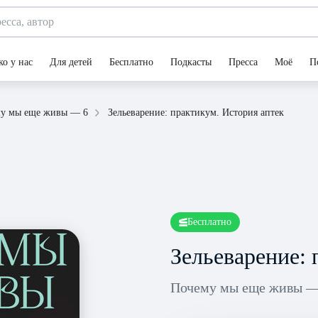
ко у нас
Для детей
Бесплатно
Подкасты
Пресса
Моё
П
Зельеварение: практикум. История аптек
у мы еще живы — 6
Бесплатно
Зельеварение: 
Почему мы еще живы —