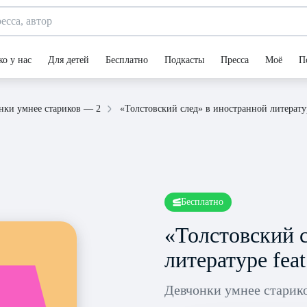
ко у нас
Для детей
Бесплатно
Подкасты
Пресса
Моё
П
«Толстовский след» в иностранной литерату
нки умнее стариков — 2
Бесплатно
«Толстовский 
литературе fea
Девчонки умнее старик