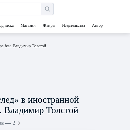
одписка
Магазин
Жанры
Издательства
Авторы
ре feat. Владимир Толстой
след» в иностранной
t. Владимир Толстой
ов — 2