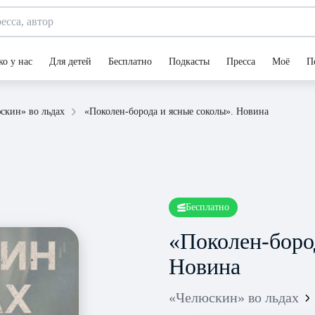
ко у нас
Для детей
Бесплатно
Подкасты
Пресса
Моё
П
«Поколен-борода и ясные соколы». Новина
скин» во льдах
Бесплатно
«Поколен-боро
Новина
«Челюскин» во льдах