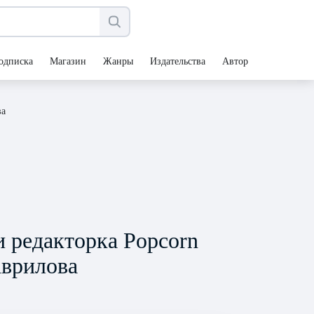
одписка
Магазин
Жанры
Издательства
Авторы
ва
и редакторка Popcorn
врилова