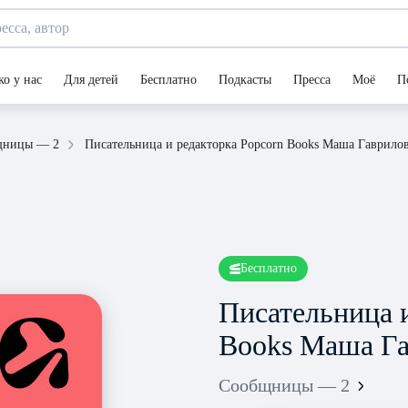
ко у нас
Для детей
Бесплатно
Подкасты
Пресса
Моё
П
Писательница и редакторка Popcorn Books Маша Гаврило
щницы — 2
Бесплатно
Писательница 
Books Маша Га
Сообщницы — 2