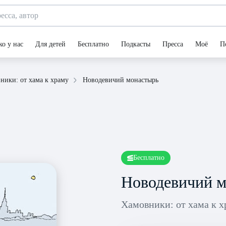
ко у нас
Для детей
Бесплатно
Подкасты
Пресса
Моё
П
Новодевичий монастырь
ники: от хама к храму
Бесплатно
Новодевичий 
Хамовники: от хама к 