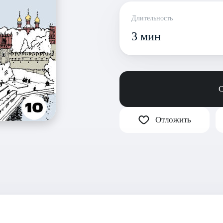
Длительность
3 мин
С
Отложить