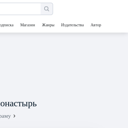
одписка
Магазин
Жанры
Издательства
Авторы
монастырь
храму