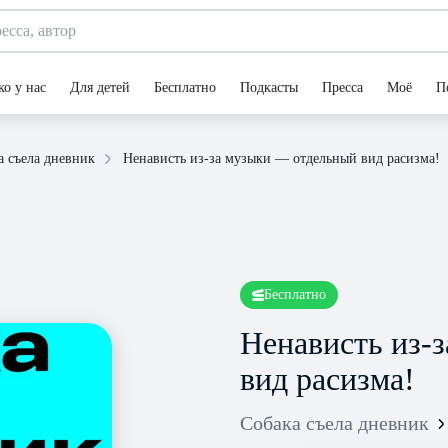
ко у нас
Для детей
Бесплатно
Подкасты
Пресса
Моё
П
Ненависть из-за музыки — отдельный вид расизма!
а съела дневник
Бесплатно
Ненависть из-
вид расизма!
Собака съела дневник