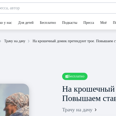
ко у нас
Для детей
Бесплатно
Подкасты
Пресса
Моё
П
На крошечный домик претендуют трое. Повышаем с
Трачу на дачу
Бесплатно
На крошечный 
Повышаем ста
Трачу на дачу