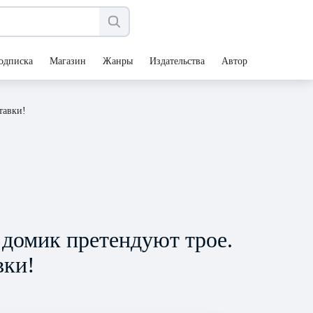
одписка
Магазин
Жанры
Издательства
Авторы
тавки!
домик претендуют трое.
вки!