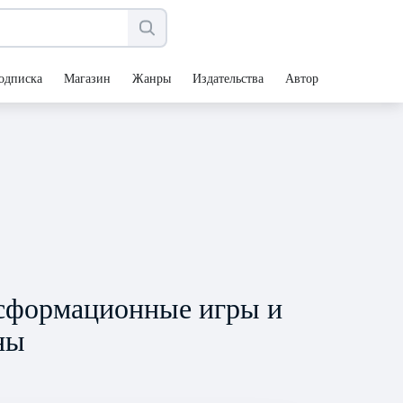
одписка
Магазин
Жанры
Издательства
Авторы
нсформационные игры и
ны