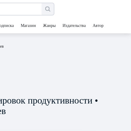
одписка
Магазин
Жанры
Издательства
Авторы
ев
ировок продуктивности •
ев