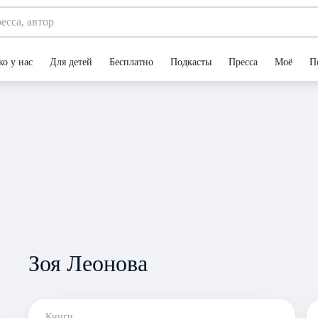
ко у нас
Для детей
Бесплатно
Подкасты
Пресса
Моё
П
Зоя Леонова
Книги