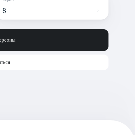
8
персоны
ться