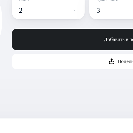
2
3
Добавить в 
Подели