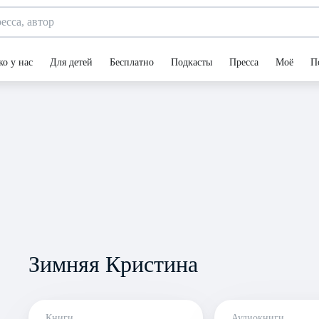
ко у нас
Для детей
Бесплатно
Подкасты
Пресса
Моё
П
Зимняя Кристина
Книги
Аудиокниги